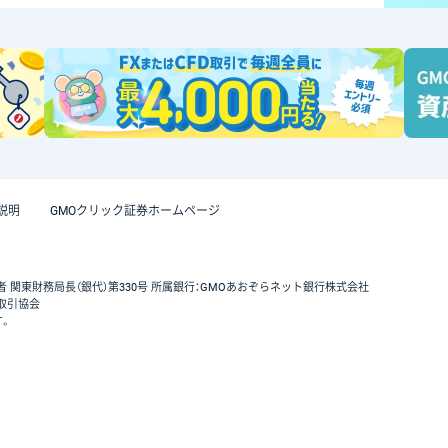
説明
GMOクリック証券ホームページ
者 関東財務局長（銀代）第330号 所属銀行：GMOあおぞらネット銀行株式会社
取引協会
す。
GMOクリック証券