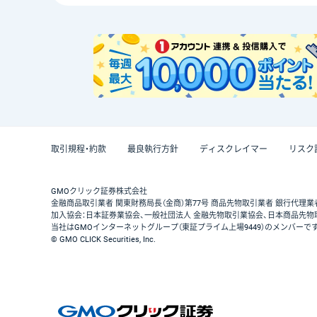
取引規程・約款
最良執行方針
ディスクレイマー
リスク
GMOクリック証券株式会社
金融商品取引業者 関東財務局長（金商）第77号 商品先物取引業者 銀行代理業
加入協会：日本証券業協会、一般社団法人 金融先物取引業協会、日本商品先物
当社はGMOインターネットグループ（東証プライム上場9449）のメンバーで
© GMO CLICK Securities, Inc.