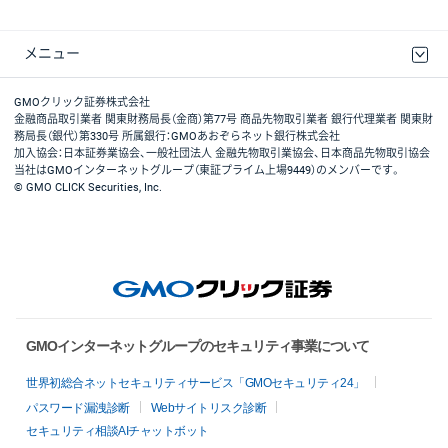
メニュー
取引規程・約款
最良執行方針
ディスクレイマー
リスク説明
GMOクリック証券ホームページ
GMOクリック証券株式会社
金融商品取引業者 関東財務局長（金商）第77号 商品先物取引業者 銀行代理業者 関東財
務局長（銀代）第330号 所属銀行：GMOあおぞらネット銀行株式会社
加入協会：日本証券業協会、一般社団法人 金融先物取引業協会、日本商品先物取引協会
当社はGMOインターネットグループ（東証プライム上場9449）のメンバーです。
© GMO CLICK Securities, Inc.
GMOインターネットグループのセキュリティ事業について
世界初総合ネットセキュリティサービス「GMOセキュリティ24」
パスワード漏洩診断
Webサイトリスク診断
セキュリティ相談AIチャットボット