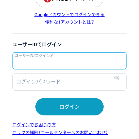
Googleアカウントでログインできる
便利な1アカウントとは？
ユーザーIDでログイン
ユーザーID/ログイン名
ログインパスワード
表示
ログイン
ログインでお困りの方
ロックの解除（コールセンターへのお問い合わせ）