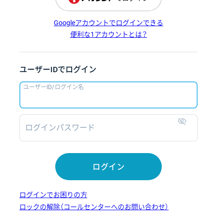
Googleアカウントでログインできる
便利な1アカウントとは？
ユーザーIDでログイン
ユーザーID/ログイン名
ログインパスワード
表示
ログイン
ログインでお困りの方
ロックの解除（コールセンターへのお問い合わせ）