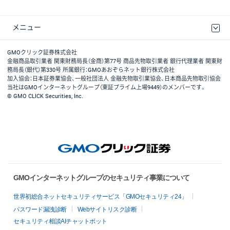
メニュー
取引規程・約款
最良執行方針
ディスクレイマー
リスク説明
GMOクリック証券ホームページ
GMOクリック証券株式会社
金融商品取引業者 関東財務局長（金商）第77号 商品先物取引業者 銀行代理業者 関東財
務局長（銀代）第330号 所属銀行：GMOあおぞらネット銀行株式会社
加入協会：日本証券業協会、一般社団法人 金融先物取引業協会、日本商品先物取引協会
当社はGMOインターネットグループ（東証プライム上場9449）のメンバーです。
© GMO CLICK Securities, Inc.
GMOインターネットグループのセキュリティ事業について
世界初総合ネットセキュリティサービス「GMOセキュリティ24」
パスワード漏洩診断
Webサイトリスク診断
セキュリティ相談AIチャットボット