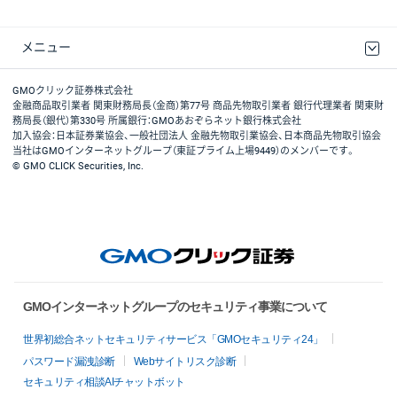
メニュー
取引規程・約款
最良執行方針
ディスクレイマー
リスク説明
GMOクリック証券ホームページ
GMOクリック証券株式会社
金融商品取引業者 関東財務局長（金商）第77号 商品先物取引業者 銀行代理業者 関東財
務局長（銀代）第330号 所属銀行：GMOあおぞらネット銀行株式会社
加入協会：日本証券業協会、一般社団法人 金融先物取引業協会、日本商品先物取引協会
当社はGMOインターネットグループ（東証プライム上場9449）のメンバーです。
© GMO CLICK Securities, Inc.
GMOインターネットグループのセキュリティ事業について
世界初総合ネットセキュリティサービス「GMOセキュリティ24」
パスワード漏洩診断
Webサイトリスク診断
セキュリティ相談AIチャットボット