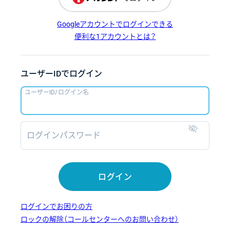
Googleアカウントでログインできる
便利な1アカウントとは？
ユーザーIDでログイン
ユーザーID/ログイン名
ログインパスワード
表示
ログイン
ログインでお困りの方
ロックの解除（コールセンターへのお問い合わせ）