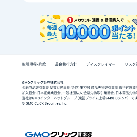
取引規程・約款
最良執行方針
ディスクレイマー
リスク
GMOクリック証券株式会社
金融商品取引業者 関東財務局長（金商）第77号 商品先物取引業者 銀行代理業
加入協会：日本証券業協会、一般社団法人 金融先物取引業協会、日本商品先物
当社はGMOインターネットグループ（東証プライム上場9449）のメンバーで
© GMO CLICK Securities, Inc.