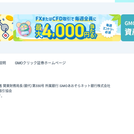
説明
GMOクリック証券ホームページ
者 関東財務局長（銀代）第330号 所属銀行：GMOあおぞらネット銀行株式会社
取引協会
す。
GMOクリック証券