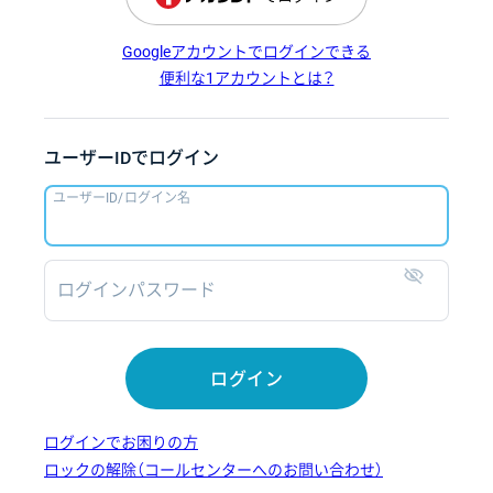
Googleアカウントでログインできる
便利な1アカウントとは？
ユーザーIDでログイン
ユーザーID/ログイン名
ログインパスワード
表示
ログイン
ログインでお困りの方
ロックの解除（コールセンターへのお問い合わせ）