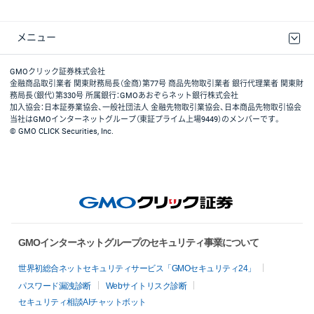
メニュー
取引規程・約款
最良執行方針
ディスクレイマー
リスク説明
GMOクリック証券ホームページ
GMOクリック証券株式会社
金融商品取引業者 関東財務局長（金商）第77号 商品先物取引業者 銀行代理業者 関東財
務局長（銀代）第330号 所属銀行：GMOあおぞらネット銀行株式会社
加入協会：日本証券業協会、一般社団法人 金融先物取引業協会、日本商品先物取引協会
当社はGMOインターネットグループ（東証プライム上場9449）のメンバーです。
© GMO CLICK Securities, Inc.
GMOインターネットグループのセキュリティ事業について
世界初総合ネットセキュリティサービス「GMOセキュリティ24」
パスワード漏洩診断
Webサイトリスク診断
セキュリティ相談AIチャットボット