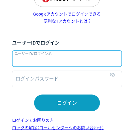
Googleアカウントでログインできる
便利な1アカウントとは？
ユーザーIDでログイン
ユーザーID/ログイン名
ログインパスワード
表示
ログイン
ログインでお困りの方
ロックの解除（コールセンターへのお問い合わせ）