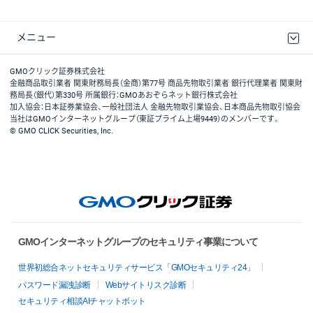
メニュー
取引規程・約款
最良執行方針
ディスクレイマー
リスク説明
GMOクリック証券ホームページ
GMOクリック証券株式会社
金融商品取引業者 関東財務局長（金商）第77号 商品先物取引業者 銀行代理業者 関東財
務局長（銀代）第330号 所属銀行：GMOあおぞらネット銀行株式会社
加入協会：日本証券業協会、一般社団法人 金融先物取引業協会、日本商品先物取引協会
当社はGMOインターネットグループ（東証プライム上場9449）のメンバーです。
© GMO CLICK Securities, Inc.
GMOインターネットグループのセキュリティ事業について
世界初総合ネットセキュリティサービス「GMOセキュリティ24」
パスワード漏洩診断
Webサイトリスク診断
セキュリティ相談AIチャットボット