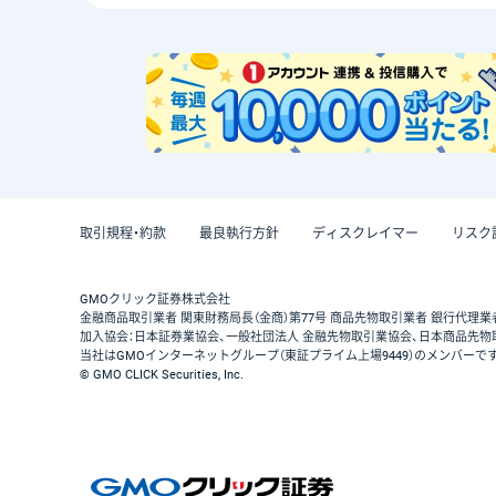
取引規程・約款
最良執行方針
ディスクレイマー
リスク
GMOクリック証券株式会社
金融商品取引業者 関東財務局長（金商）第77号 商品先物取引業者 銀行代理業
加入協会：日本証券業協会、一般社団法人 金融先物取引業協会、日本商品先物
当社はGMOインターネットグループ（東証プライム上場9449）のメンバーで
© GMO CLICK Securities, Inc.