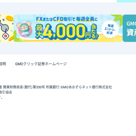
説明
GMOクリック証券ホームページ
者 関東財務局長（銀代）第330号 所属銀行：GMOあおぞらネット銀行株式会社
取引協会
す。
GMOクリック証券