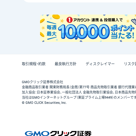
取引規程・約款
最良執行方針
ディスクレイマー
リスク
GMOクリック証券株式会社
金融商品取引業者 関東財務局長（金商）第77号 商品先物取引業者 銀行代理業
加入協会：日本証券業協会、一般社団法人 金融先物取引業協会、日本商品先物
当社はGMOインターネットグループ（東証プライム上場9449）のメンバーで
© GMO CLICK Securities, Inc.