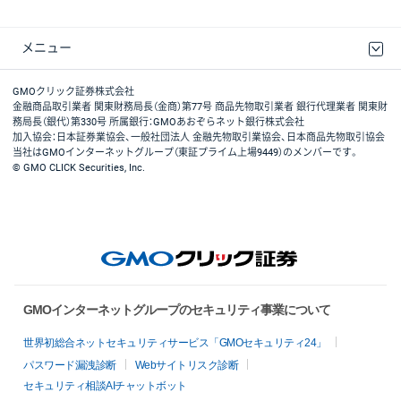
メニュー
取引規程・約款
最良執行方針
ディスクレイマー
リスク説明
GMOクリック証券ホームページ
GMOクリック証券株式会社
金融商品取引業者 関東財務局長（金商）第77号 商品先物取引業者 銀行代理業者 関東財
務局長（銀代）第330号 所属銀行：GMOあおぞらネット銀行株式会社
加入協会：日本証券業協会、一般社団法人 金融先物取引業協会、日本商品先物取引協会
当社はGMOインターネットグループ（東証プライム上場9449）のメンバーです。
© GMO CLICK Securities, Inc.
GMOインターネットグループのセキュリティ事業について
世界初総合ネットセキュリティサービス「GMOセキュリティ24」
パスワード漏洩診断
Webサイトリスク診断
セキュリティ相談AIチャットボット