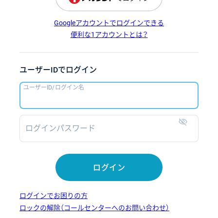
Googleアカウントでログインできる
便利な1アカウントとは？
ユーザーIDでログイン
ユーザーID/ログイン名
ログインパスワード
表示
ログイン
ログインでお困りの方
ロックの解除（コールセンターへのお問い合わせ）