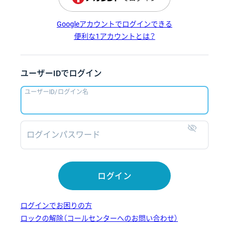
Googleアカウントでログインできる
便利な1アカウントとは？
ユーザーIDでログイン
ユーザーID/ログイン名
ログインパスワード
表示
ログイン
ログインでお困りの方
ロックの解除（コールセンターへのお問い合わせ）