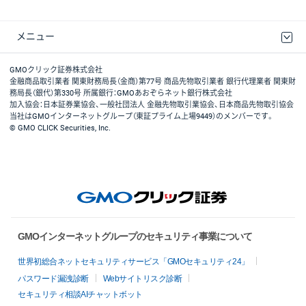
メニュー
取引規程・約款
最良執行方針
ディスクレイマー
リスク説明
GMOクリック証券ホームページ
GMOクリック証券株式会社
金融商品取引業者 関東財務局長（金商）第77号 商品先物取引業者 銀行代理業者 関東財
務局長（銀代）第330号 所属銀行：GMOあおぞらネット銀行株式会社
加入協会：日本証券業協会、一般社団法人 金融先物取引業協会、日本商品先物取引協会
当社はGMOインターネットグループ（東証プライム上場9449）のメンバーです。
© GMO CLICK Securities, Inc.
GMOインターネットグループのセキュリティ事業について
世界初総合ネットセキュリティサービス「GMOセキュリティ24」
パスワード漏洩診断
Webサイトリスク診断
セキュリティ相談AIチャットボット