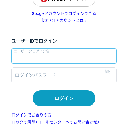
Googleアカウントでログインできる
便利な1アカウントとは？
ユーザーIDでログイン
ユーザーID/ログイン名
ログインパスワード
表示
ログイン
ログインでお困りの方
ロックの解除（コールセンターへのお問い合わせ）