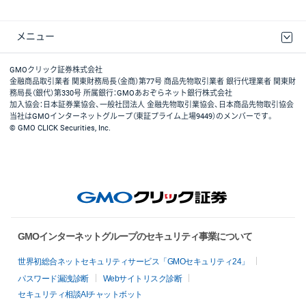
メニュー
取引規程・約款
最良執行方針
ディスクレイマー
リスク説明
GMOクリック証券ホームページ
GMOクリック証券株式会社
金融商品取引業者 関東財務局長（金商）第77号 商品先物取引業者 銀行代理業者 関東財
務局長（銀代）第330号 所属銀行：GMOあおぞらネット銀行株式会社
加入協会：日本証券業協会、一般社団法人 金融先物取引業協会、日本商品先物取引協会
当社はGMOインターネットグループ（東証プライム上場9449）のメンバーです。
© GMO CLICK Securities, Inc.
GMOインターネットグループのセキュリティ事業について
世界初総合ネットセキュリティサービス「GMOセキュリティ24」
パスワード漏洩診断
Webサイトリスク診断
セキュリティ相談AIチャットボット