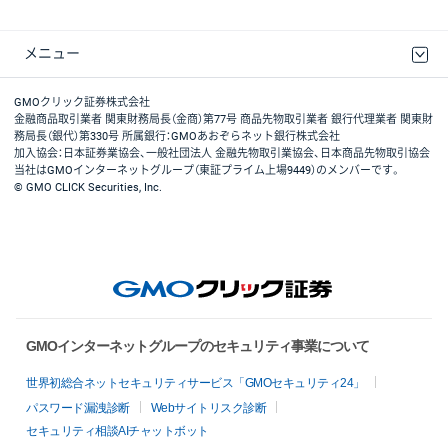
メニュー
取引規程・約款
最良執行方針
ディスクレイマー
リスク説明
GMOクリック証券ホームページ
GMOクリック証券株式会社
金融商品取引業者 関東財務局長（金商）第77号 商品先物取引業者 銀行代理業者 関東財
務局長（銀代）第330号 所属銀行：GMOあおぞらネット銀行株式会社
加入協会：日本証券業協会、一般社団法人 金融先物取引業協会、日本商品先物取引協会
当社はGMOインターネットグループ（東証プライム上場9449）のメンバーです。
© GMO CLICK Securities, Inc.
GMOインターネットグループのセキュリティ事業について
世界初総合ネットセキュリティサービス「GMOセキュリティ24」
パスワード漏洩診断
Webサイトリスク診断
セキュリティ相談AIチャットボット