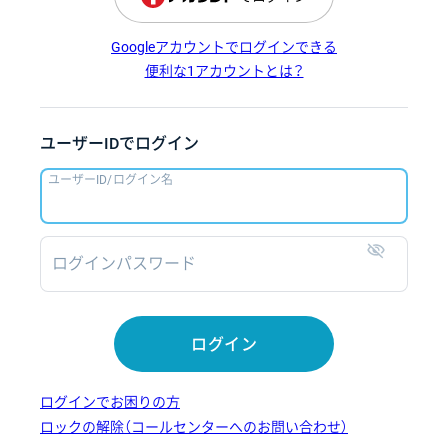
Googleアカウントでログインできる
便利な1アカウントとは？
ユーザーIDでログイン
ユーザーID/ログイン名
ログインパスワード
表示
ログイン
ログインでお困りの方
ロックの解除（コールセンターへのお問い合わせ）