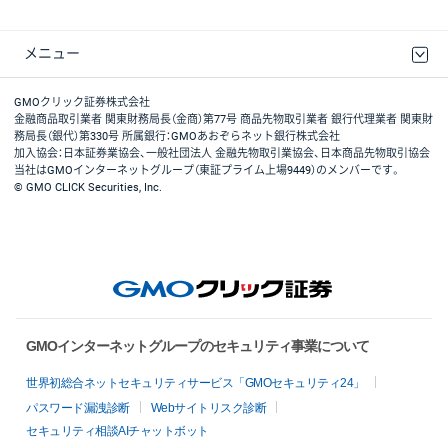
メニュー
取引規程・約款
最良執行方針
ディスクレイマー
リスク説明
GMOクリック証券ホームページ
GMOクリック証券株式会社
金融商品取引業者 関東財務局長（金商）第77号 商品先物取引業者 銀行代理業者 関東財
務局長（銀代）第330号 所属銀行：GMOあおぞらネット銀行株式会社
加入協会：日本証券業協会、一般社団法人 金融先物取引業協会、日本商品先物取引協会
当社はGMOインターネットグループ（東証プライム上場9449）のメンバーです。
© GMO CLICK Securities, Inc.
GMOインターネットグループのセキュリティ事業について
世界初総合ネットセキュリティサービス「GMOセキュリティ24」
パスワード漏洩診断
Webサイトリスク診断
セキュリティ相談AIチャットボット