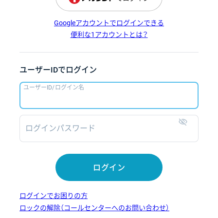
Googleアカウントでログインできる
便利な1アカウントとは？
ユーザーIDでログイン
ユーザーID/ログイン名
ログインパスワード
表示
ログイン
ログインでお困りの方
ロックの解除（コールセンターへのお問い合わせ）