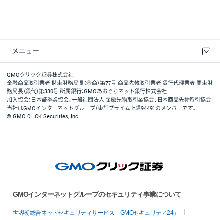
メニュー
取引規程・約款
最良執行方針
ディスクレイマー
リスク説明
GMOクリック証券ホームページ
GMOクリック証券株式会社
金融商品取引業者 関東財務局長（金商）第77号 商品先物取引業者 銀行代理業者 関東財
務局長（銀代）第330号 所属銀行：GMOあおぞらネット銀行株式会社
加入協会：日本証券業協会、一般社団法人 金融先物取引業協会、日本商品先物取引協会
当社はGMOインターネットグループ（東証プライム上場9449）のメンバーです。
© GMO CLICK Securities, Inc.
GMOインターネットグループのセキュリティ事業について
世界初総合ネットセキュリティサービス「GMOセキュリティ24」