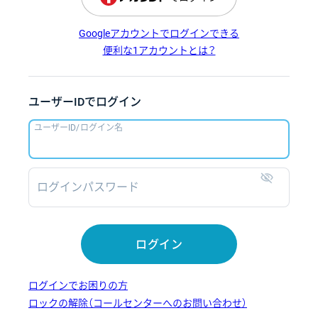
Googleアカウントでログインできる
便利な1アカウントとは？
ユーザーIDでログイン
ユーザーID/ログイン名
ログインパスワード
表示
ログイン
ログインでお困りの方
ロックの解除（コールセンターへのお問い合わせ）