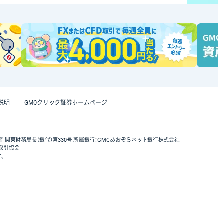
説明
GMOクリック証券ホームページ
者 関東財務局長（銀代）第330号 所属銀行：GMOあおぞらネット銀行株式会社
取引協会
す。
GMOクリック証券