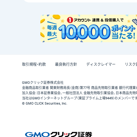
取引規程・約款
最良執行方針
ディスクレイマー
リスク
GMOクリック証券株式会社
金融商品取引業者 関東財務局長（金商）第77号 商品先物取引業者 銀行代理業
加入協会：日本証券業協会、一般社団法人 金融先物取引業協会、日本商品先物
当社はGMOインターネットグループ（東証プライム上場9449）のメンバーで
© GMO CLICK Securities, Inc.