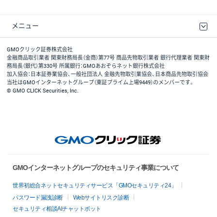
メニュー
取引規程・約款
最良執行方針
ディスクレイマー
リスク説明
GMOクリック証券ホームページ
GMOクリック証券株式会社
金融商品取引業者 関東財務局長（金商）第77号 商品先物取引業者 銀行代理業者 関東財
務局長（銀代）第330号 所属銀行：GMOあおぞらネット銀行株式会社
加入協会：日本証券業協会、一般社団法人 金融先物取引業協会、日本商品先物取引協会
当社はGMOインターネットグループ（東証プライム上場9449）のメンバーです。
© GMO CLICK Securities, Inc.
GMOインターネットグループのセキュリティ事業について
世界初総合ネットセキュリティサービス「GMOセキュリティ24」
パスワード漏洩診断
Webサイトリスク診断
セキュリティ相談AIチャットボット