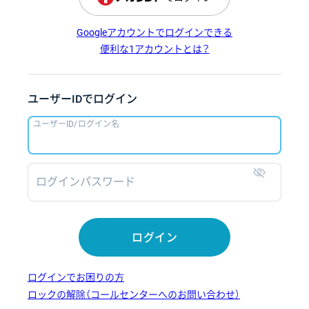
Googleアカウントでログインできる
便利な1アカウントとは？
ユーザーIDでログイン
ユーザーID/ログイン名
ログインパスワード
表示
ログイン
ログインでお困りの方
ロックの解除（コールセンターへのお問い合わせ）