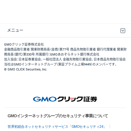
メニュー
取引規程・約款
最良執行方針
ディスクレイマー
リスク説明
GMOクリック証券ホームページ
GMOクリック証券株式会社
金融商品取引業者 関東財務局長（金商）第77号 商品先物取引業者 銀行代理業者 関東財
務局長（銀代）第330号 所属銀行：GMOあおぞらネット銀行株式会社
加入協会：日本証券業協会、一般社団法人 金融先物取引業協会、日本商品先物取引協会
当社はGMOインターネットグループ（東証プライム上場9449）のメンバーです。
© GMO CLICK Securities, Inc.
GMOインターネットグループのセキュリティ事業について
世界初総合ネットセキュリティサービス「GMOセキュリティ24」