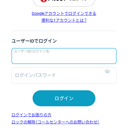
Googleアカウントでログインできる
便利な1アカウントとは？
ユーザーIDでログイン
ユーザーID/ログイン名
ログインパスワード
表示
ログイン
ログインでお困りの方
ロックの解除（コールセンターへのお問い合わせ）