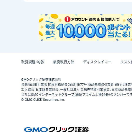
取引規程・約款
最良執行方針
ディスクレイマー
リスク
GMOクリック証券株式会社
金融商品取引業者 関東財務局長（金商）第77号 商品先物取引業者 銀行代理業
加入協会：日本証券業協会、一般社団法人 金融先物取引業協会、日本商品先物
当社はGMOインターネットグループ（東証プライム上場9449）のメンバーで
© GMO CLICK Securities, Inc.