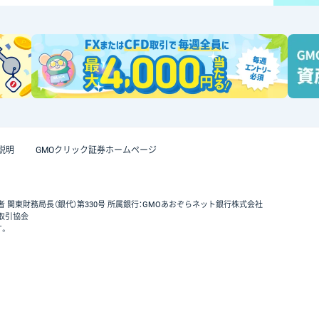
説明
GMOクリック証券ホームページ
者 関東財務局長（銀代）第330号 所属銀行：GMOあおぞらネット銀行株式会社
取引協会
す。
GMOクリック証券