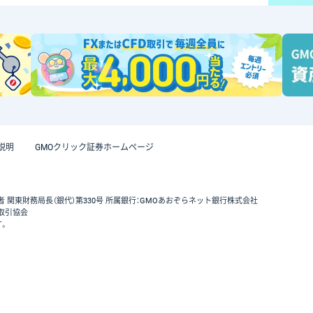
説明
GMOクリック証券ホームページ
者 関東財務局長（銀代）第330号 所属銀行：GMOあおぞらネット銀行株式会社
取引協会
す。
GMOクリック証券