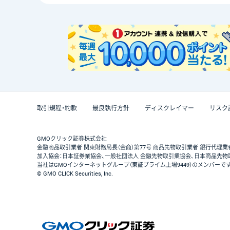
取引規程・約款
最良執行方針
ディスクレイマー
リスク
GMOクリック証券株式会社
金融商品取引業者 関東財務局長（金商）第77号 商品先物取引業者 銀行代理業
加入協会：日本証券業協会、一般社団法人 金融先物取引業協会、日本商品先物
当社はGMOインターネットグループ（東証プライム上場9449）のメンバーで
© GMO CLICK Securities, Inc.