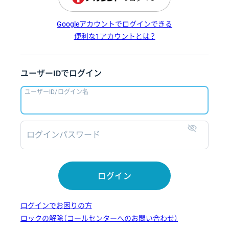
Googleアカウントでログインできる
便利な1アカウントとは？
ユーザーIDでログイン
ユーザーID/ログイン名
ログインパスワード
表示
ログイン
ログインでお困りの方
ロックの解除（コールセンターへのお問い合わせ）