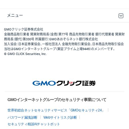
メニュー
取引規程・約款
最良執行方針
ディスクレイマー
リスク説明
GMOクリック証券ホームページ
GMOクリック証券株式会社
金融商品取引業者 関東財務局長（金商）第77号 商品先物取引業者 銀行代理業者 関東財
務局長（銀代）第330号 所属銀行：GMOあおぞらネット銀行株式会社
加入協会：日本証券業協会、一般社団法人 金融先物取引業協会、日本商品先物取引協会
当社はGMOインターネットグループ（東証プライム上場9449）のメンバーです。
© GMO CLICK Securities, Inc.
GMOインターネットグループのセキュリティ事業について
世界初総合ネットセキュリティサービス「GMOセキュリティ24」
パスワード漏洩診断
Webサイトリスク診断
セキュリティ相談AIチャットボット