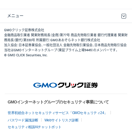
メニュー
取引規程・約款
最良執行方針
ディスクレイマー
リスク説明
GMOクリック証券ホームページ
GMOクリック証券株式会社
金融商品取引業者 関東財務局長（金商）第77号 商品先物取引業者 銀行代理業者 関東財
務局長（銀代）第330号 所属銀行：GMOあおぞらネット銀行株式会社
加入協会：日本証券業協会、一般社団法人 金融先物取引業協会、日本商品先物取引協会
当社はGMOインターネットグループ（東証プライム上場9449）のメンバーです。
© GMO CLICK Securities, Inc.
GMOインターネットグループのセキュリティ事業について
世界初総合ネットセキュリティサービス「GMOセキュリティ24」
パスワード漏洩診断
Webサイトリスク診断
セキュリティ相談AIチャットボット