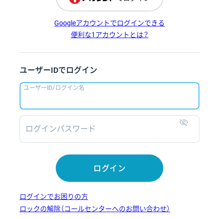
Googleアカウントでログインできる
便利な1アカウントとは？
ユーザーIDでログイン
ユーザーID/ログイン名
ログインパスワード
表示
ログイン
ログインでお困りの方
ロックの解除（コールセンターへのお問い合わせ）