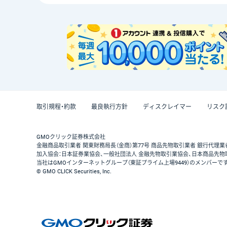
取引規程・約款
最良執行方針
ディスクレイマー
リスク
GMOクリック証券株式会社
金融商品取引業者 関東財務局長（金商）第77号 商品先物取引業者 銀行代理業
加入協会：日本証券業協会、一般社団法人 金融先物取引業協会、日本商品先物
当社はGMOインターネットグループ（東証プライム上場9449）のメンバーで
© GMO CLICK Securities, Inc.