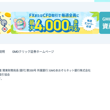
説明
GMOクリック証券ホームページ
者 関東財務局長（銀代）第330号 所属銀行：GMOあおぞらネット銀行株式会社
取引協会
す。
GMOクリック証券