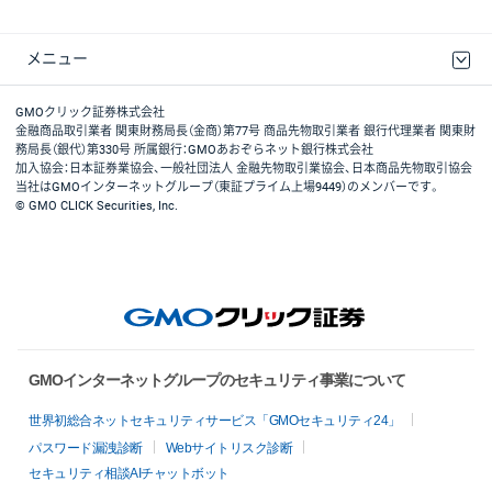
メニュー
取引規程・約款
最良執行方針
ディスクレイマー
リスク説明
GMOクリック証券ホームページ
GMOクリック証券株式会社
金融商品取引業者 関東財務局長（金商）第77号 商品先物取引業者 銀行代理業者 関東財
務局長（銀代）第330号 所属銀行：GMOあおぞらネット銀行株式会社
加入協会：日本証券業協会、一般社団法人 金融先物取引業協会、日本商品先物取引協会
当社はGMOインターネットグループ（東証プライム上場9449）のメンバーです。
© GMO CLICK Securities, Inc.
GMOインターネットグループのセキュリティ事業について
世界初総合ネットセキュリティサービス「GMOセキュリティ24」
パスワード漏洩診断
Webサイトリスク診断
セキュリティ相談AIチャットボット