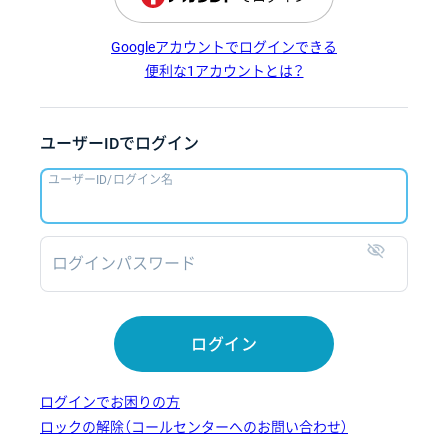
Googleアカウントでログインできる
便利な1アカウントとは？
ユーザーIDでログイン
ユーザーID/ログイン名
ログインパスワード
表示
ログイン
ログインでお困りの方
ロックの解除（コールセンターへのお問い合わせ）