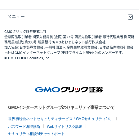
メニュー
取引規程・約款
最良執行方針
ディスクレイマー
リスク説明
GMOクリック証券ホームページ
GMOクリック証券株式会社
金融商品取引業者 関東財務局長（金商）第77号 商品先物取引業者 銀行代理業者 関東財
務局長（銀代）第330号 所属銀行：GMOあおぞらネット銀行株式会社
加入協会：日本証券業協会、一般社団法人 金融先物取引業協会、日本商品先物取引協会
当社はGMOインターネットグループ（東証プライム上場9449）のメンバーです。
© GMO CLICK Securities, Inc.
GMOインターネットグループのセキュリティ事業について
世界初総合ネットセキュリティサービス「GMOセキュリティ24」
パスワード漏洩診断
Webサイトリスク診断
セキュリティ相談AIチャットボット