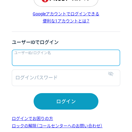
Googleアカウントでログインできる
便利な1アカウントとは？
ユーザーIDでログイン
ユーザーID/ログイン名
ログインパスワード
表示
ログイン
ログインでお困りの方
ロックの解除（コールセンターへのお問い合わせ）