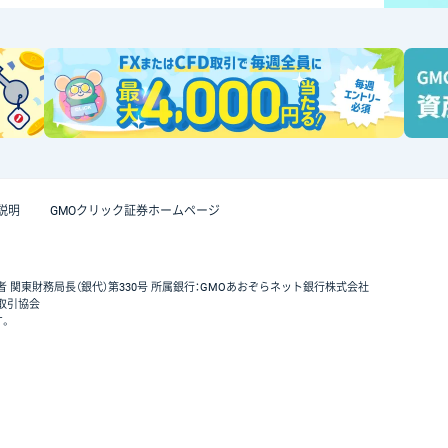
説明
GMOクリック証券ホームページ
者 関東財務局長（銀代）第330号 所属銀行：GMOあおぞらネット銀行株式会社
取引協会
す。
GMOクリック証券