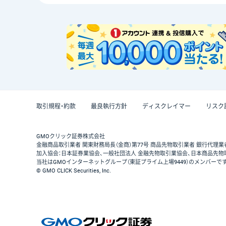
取引規程・約款
最良執行方針
ディスクレイマー
リスク
GMOクリック証券株式会社
金融商品取引業者 関東財務局長（金商）第77号 商品先物取引業者 銀行代理業
加入協会：日本証券業協会、一般社団法人 金融先物取引業協会、日本商品先物
当社はGMOインターネットグループ（東証プライム上場9449）のメンバーで
© GMO CLICK Securities, Inc.