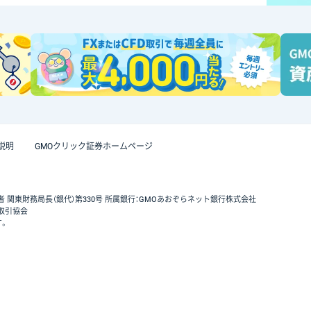
説明
GMOクリック証券ホームページ
者 関東財務局長（銀代）第330号 所属銀行：GMOあおぞらネット銀行株式会社
取引協会
す。
GMOクリック証券