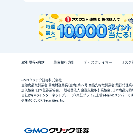
取引規程・約款
最良執行方針
ディスクレイマー
リスク
GMOクリック証券株式会社
金融商品取引業者 関東財務局長（金商）第77号 商品先物取引業者 銀行代理業
加入協会：日本証券業協会、一般社団法人 金融先物取引業協会、日本商品先物
当社はGMOインターネットグループ（東証プライム上場9449）のメンバーで
© GMO CLICK Securities, Inc.