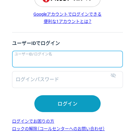
Googleアカウントでログインできる
便利な1アカウントとは？
ユーザーIDでログイン
ユーザーID/ログイン名
ログインパスワード
表示
ログイン
ログインでお困りの方
ロックの解除（コールセンターへのお問い合わせ）