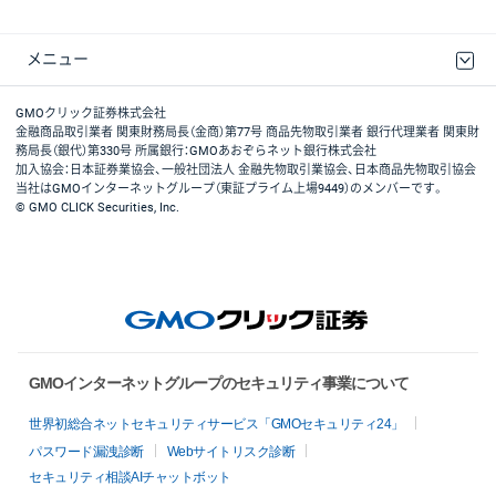
メニュー
取引規程・約款
最良執行方針
ディスクレイマー
リスク説明
GMOクリック証券ホームページ
GMOクリック証券株式会社
金融商品取引業者 関東財務局長（金商）第77号 商品先物取引業者 銀行代理業者 関東財
務局長（銀代）第330号 所属銀行：GMOあおぞらネット銀行株式会社
加入協会：日本証券業協会、一般社団法人 金融先物取引業協会、日本商品先物取引協会
当社はGMOインターネットグループ（東証プライム上場9449）のメンバーです。
© GMO CLICK Securities, Inc.
GMOインターネットグループのセキュリティ事業について
世界初総合ネットセキュリティサービス「GMOセキュリティ24」
パスワード漏洩診断
Webサイトリスク診断
セキュリティ相談AIチャットボット