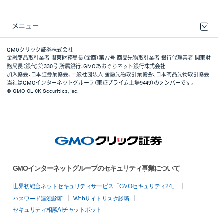
メニュー
取引規程・約款
最良執行方針
ディスクレイマー
リスク説明
GMOクリック証券ホームページ
GMOクリック証券株式会社
金融商品取引業者 関東財務局長（金商）第77号 商品先物取引業者 銀行代理業者 関東財
務局長（銀代）第330号 所属銀行：GMOあおぞらネット銀行株式会社
加入協会：日本証券業協会、一般社団法人 金融先物取引業協会、日本商品先物取引協会
当社はGMOインターネットグループ（東証プライム上場9449）のメンバーです。
© GMO CLICK Securities, Inc.
GMOインターネットグループのセキュリティ事業について
世界初総合ネットセキュリティサービス「GMOセキュリティ24」
パスワード漏洩診断
Webサイトリスク診断
セキュリティ相談AIチャットボット