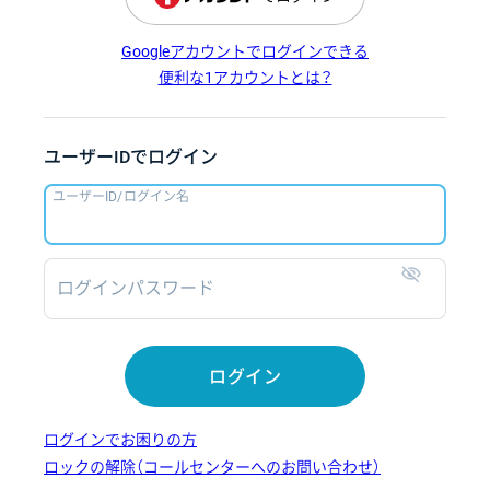
Googleアカウントでログインできる
便利な1アカウントとは？
ユーザーIDでログイン
ユーザーID/ログイン名
ログインパスワード
表示
ログイン
ログインでお困りの方
ロックの解除（コールセンターへのお問い合わせ）