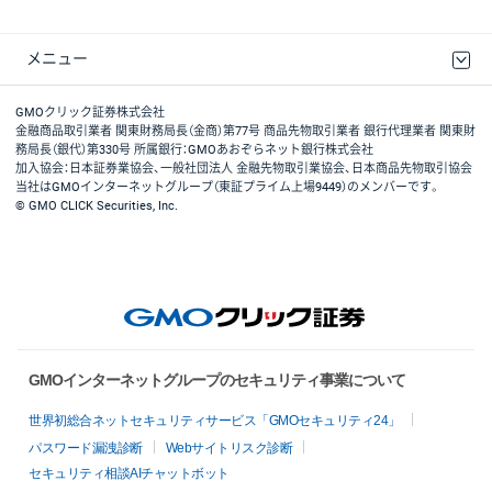
メニュー
取引規程・約款
最良執行方針
ディスクレイマー
リスク説明
GMOクリック証券ホームページ
GMOクリック証券株式会社
金融商品取引業者 関東財務局長（金商）第77号 商品先物取引業者 銀行代理業者 関東財
務局長（銀代）第330号 所属銀行：GMOあおぞらネット銀行株式会社
加入協会：日本証券業協会、一般社団法人 金融先物取引業協会、日本商品先物取引協会
当社はGMOインターネットグループ（東証プライム上場9449）のメンバーです。
© GMO CLICK Securities, Inc.
GMOインターネットグループのセキュリティ事業について
世界初総合ネットセキュリティサービス「GMOセキュリティ24」
パスワード漏洩診断
Webサイトリスク診断
セキュリティ相談AIチャットボット