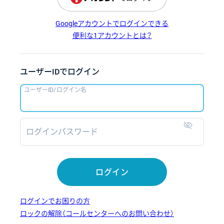
Googleアカウントでログインできる
便利な1アカウントとは？
ユーザーIDでログイン
ユーザーID/ログイン名
ログインパスワード
表示
ログイン
ログインでお困りの方
ロックの解除（コールセンターへのお問い合わせ）