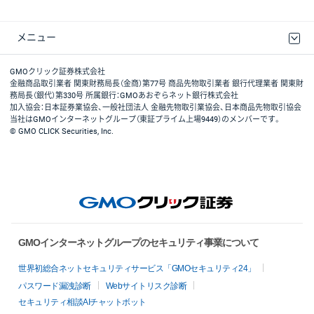
メニュー
取引規程・約款
最良執行方針
ディスクレイマー
リスク説明
GMOクリック証券ホームページ
GMOクリック証券株式会社
金融商品取引業者 関東財務局長（金商）第77号 商品先物取引業者 銀行代理業者 関東財
務局長（銀代）第330号 所属銀行：GMOあおぞらネット銀行株式会社
加入協会：日本証券業協会、一般社団法人 金融先物取引業協会、日本商品先物取引協会
当社はGMOインターネットグループ（東証プライム上場9449）のメンバーです。
© GMO CLICK Securities, Inc.
GMOインターネットグループのセキュリティ事業について
世界初総合ネットセキュリティサービス「GMOセキュリティ24」
パスワード漏洩診断
Webサイトリスク診断
セキュリティ相談AIチャットボット