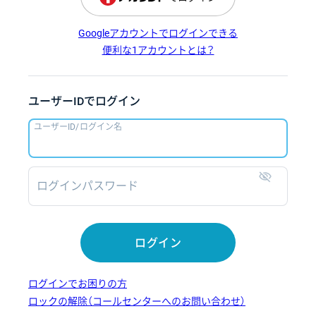
Googleアカウントでログインできる
便利な1アカウントとは？
ユーザーIDでログイン
ユーザーID/ログイン名
ログインパスワード
表示
ログイン
ログインでお困りの方
ロックの解除（コールセンターへのお問い合わせ）