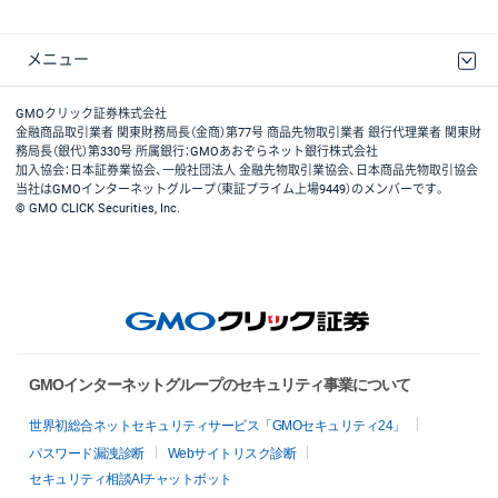
メニュー
取引規程・約款
最良執行方針
ディスクレイマー
リスク説明
GMOクリック証券ホームページ
GMOクリック証券株式会社
金融商品取引業者 関東財務局長（金商）第77号 商品先物取引業者 銀行代理業者 関東財
務局長（銀代）第330号 所属銀行：GMOあおぞらネット銀行株式会社
加入協会：日本証券業協会、一般社団法人 金融先物取引業協会、日本商品先物取引協会
当社はGMOインターネットグループ（東証プライム上場9449）のメンバーです。
© GMO CLICK Securities, Inc.
GMOインターネットグループのセキュリティ事業について
世界初総合ネットセキュリティサービス「GMOセキュリティ24」
パスワード漏洩診断
Webサイトリスク診断
セキュリティ相談AIチャットボット