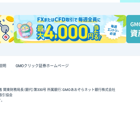
説明
GMOクリック証券ホームページ
者 関東財務局長（銀代）第330号 所属銀行：GMOあおぞらネット銀行株式会社
取引協会
す。
GMOクリック証券