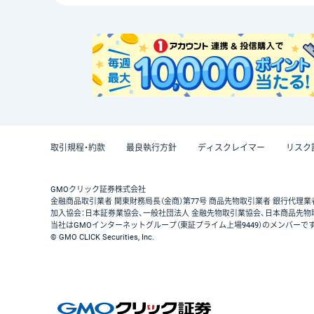
取引規程・約款
最良執行方針
ディスクレイマー
リスク
GMOクリック証券株式会社
金融商品取引業者 関東財務局長（金商）第77号 商品先物取引業者 銀行代理業
加入協会：日本証券業協会、一般社団法人 金融先物取引業協会、日本商品先物
当社はGMOインターネットグループ（東証プライム上場9449）のメンバーで
© GMO CLICK Securities, Inc.