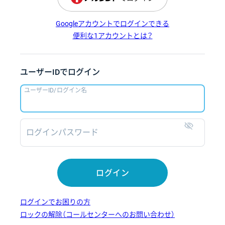
Googleアカウントでログインできる
便利な1アカウントとは？
ユーザーIDでログイン
ユーザーID/ログイン名
ログインパスワード
表示
ログイン
ログインでお困りの方
ロックの解除（コールセンターへのお問い合わせ）