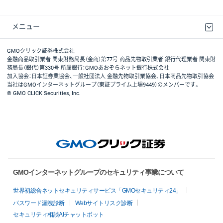
メニュー
取引規程・約款
最良執行方針
ディスクレイマー
リスク説明
GMOクリック証券ホームページ
GMOクリック証券株式会社
金融商品取引業者 関東財務局長（金商）第77号 商品先物取引業者 銀行代理業者 関東財
務局長（銀代）第330号 所属銀行：GMOあおぞらネット銀行株式会社
加入協会：日本証券業協会、一般社団法人 金融先物取引業協会、日本商品先物取引協会
当社はGMOインターネットグループ（東証プライム上場9449）のメンバーです。
© GMO CLICK Securities, Inc.
GMOインターネットグループのセキュリティ事業について
世界初総合ネットセキュリティサービス「GMOセキュリティ24」
パスワード漏洩診断
Webサイトリスク診断
セキュリティ相談AIチャットボット