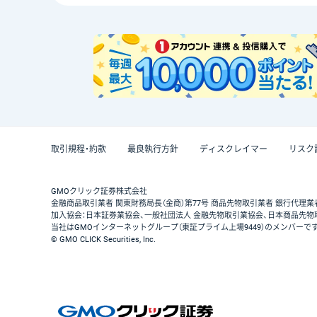
取引規程・約款
最良執行方針
ディスクレイマー
リスク
GMOクリック証券株式会社
金融商品取引業者 関東財務局長（金商）第77号 商品先物取引業者 銀行代理業
加入協会：日本証券業協会、一般社団法人 金融先物取引業協会、日本商品先物
当社はGMOインターネットグループ（東証プライム上場9449）のメンバーで
© GMO CLICK Securities, Inc.