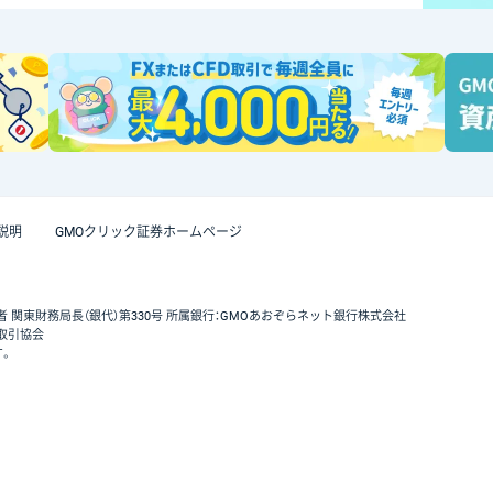
説明
GMOクリック証券ホームページ
者 関東財務局長（銀代）第330号 所属銀行：GMOあおぞらネット銀行株式会社
取引協会
す。
GMOクリック証券