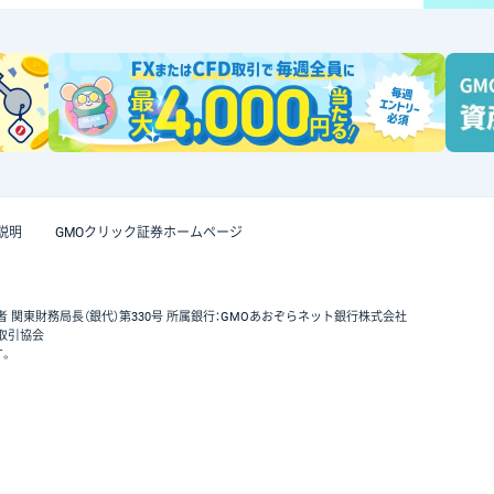
説明
GMOクリック証券ホームページ
者 関東財務局長（銀代）第330号 所属銀行：GMOあおぞらネット銀行株式会社
取引協会
す。
GMOクリック証券