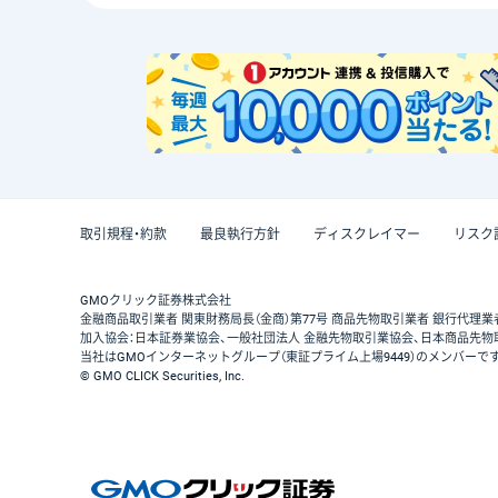
取引規程・約款
最良執行方針
ディスクレイマー
リスク
GMOクリック証券株式会社
金融商品取引業者 関東財務局長（金商）第77号 商品先物取引業者 銀行代理業
加入協会：日本証券業協会、一般社団法人 金融先物取引業協会、日本商品先物
当社はGMOインターネットグループ（東証プライム上場9449）のメンバーで
© GMO CLICK Securities, Inc.