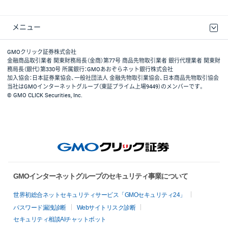
メニュー
取引規程・約款
最良執行方針
ディスクレイマー
リスク説明
GMOクリック証券ホームページ
GMOクリック証券株式会社
金融商品取引業者 関東財務局長（金商）第77号 商品先物取引業者 銀行代理業者 関東財
務局長（銀代）第330号 所属銀行：GMOあおぞらネット銀行株式会社
加入協会：日本証券業協会、一般社団法人 金融先物取引業協会、日本商品先物取引協会
当社はGMOインターネットグループ（東証プライム上場9449）のメンバーです。
© GMO CLICK Securities, Inc.
GMOインターネットグループのセキュリティ事業について
世界初総合ネットセキュリティサービス「GMOセキュリティ24」
パスワード漏洩診断
Webサイトリスク診断
セキュリティ相談AIチャットボット