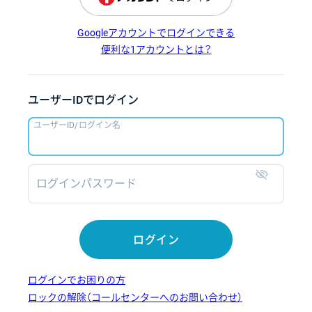
Googleアカウントでログインできる
便利な1アカウントとは？
ユーザーIDでログイン
ユーザーID/ログイン名
ログインパスワード
表示
ログイン
ログインでお困りの方
ロックの解除（コールセンターへのお問い合わせ）