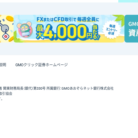
説明
GMOクリック証券ホームページ
者 関東財務局長（銀代）第330号 所属銀行：GMOあおぞらネット銀行株式会社
取引協会
す。
GMOクリック証券