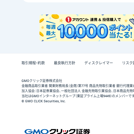
取引規程・約款
最良執行方針
ディスクレイマー
リスク
GMOクリック証券株式会社
金融商品取引業者 関東財務局長（金商）第77号 商品先物取引業者 銀行代理業
加入協会：日本証券業協会、一般社団法人 金融先物取引業協会、日本商品先物
当社はGMOインターネットグループ（東証プライム上場9449）のメンバーで
© GMO CLICK Securities, Inc.