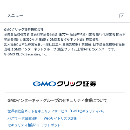
メニュー
取引規程・約款
最良執行方針
ディスクレイマー
リスク説明
GMOクリック証券ホームページ
GMOクリック証券株式会社
金融商品取引業者 関東財務局長（金商）第77号 商品先物取引業者 銀行代理業者 関東財
務局長（銀代）第330号 所属銀行：GMOあおぞらネット銀行株式会社
加入協会：日本証券業協会、一般社団法人 金融先物取引業協会、日本商品先物取引協会
当社はGMOインターネットグループ（東証プライム上場9449）のメンバーです。
© GMO CLICK Securities, Inc.
GMOインターネットグループのセキュリティ事業について
世界初総合ネットセキュリティサービス「GMOセキュリティ24」
パスワード漏洩診断
Webサイトリスク診断
セキュリティ相談AIチャットボット