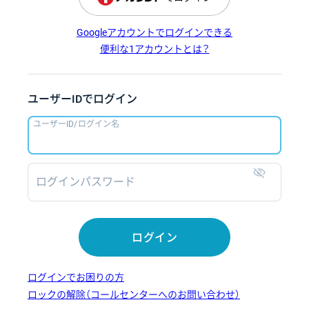
Googleアカウントでログインできる
便利な1アカウントとは？
ユーザーIDでログイン
ユーザーID/ログイン名
ログインパスワード
表示
ログイン
ログインでお困りの方
ロックの解除（コールセンターへのお問い合わせ）