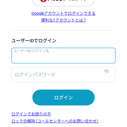
Googleアカウントでログインできる
便利な1アカウントとは？
ユーザーIDでログイン
ユーザーID/ログイン名
ログインパスワード
表示
ログイン
ログインでお困りの方
ロックの解除（コールセンターへのお問い合わせ）