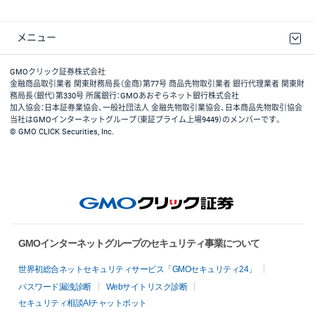
メニュー
取引規程・約款
最良執行方針
ディスクレイマー
リスク説明
GMOクリック証券ホームページ
GMOクリック証券株式会社
金融商品取引業者 関東財務局長（金商）第77号 商品先物取引業者 銀行代理業者 関東財
務局長（銀代）第330号 所属銀行：GMOあおぞらネット銀行株式会社
加入協会：日本証券業協会、一般社団法人 金融先物取引業協会、日本商品先物取引協会
当社はGMOインターネットグループ（東証プライム上場9449）のメンバーです。
© GMO CLICK Securities, Inc.
GMOインターネットグループのセキュリティ事業について
世界初総合ネットセキュリティサービス「GMOセキュリティ24」
パスワード漏洩診断
Webサイトリスク診断
セキュリティ相談AIチャットボット