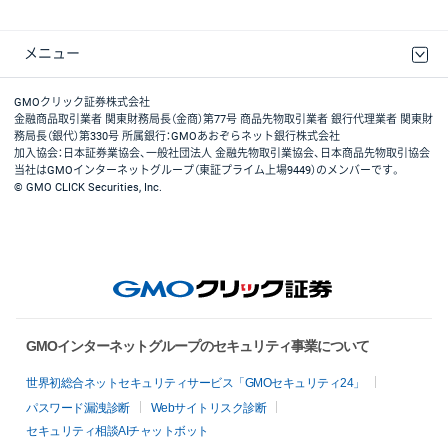
メニュー
取引規程・約款
最良執行方針
ディスクレイマー
リスク説明
GMOクリック証券ホームページ
GMOクリック証券株式会社
金融商品取引業者 関東財務局長（金商）第77号 商品先物取引業者 銀行代理業者 関東財
務局長（銀代）第330号 所属銀行：GMOあおぞらネット銀行株式会社
加入協会：日本証券業協会、一般社団法人 金融先物取引業協会、日本商品先物取引協会
当社はGMOインターネットグループ（東証プライム上場9449）のメンバーです。
© GMO CLICK Securities, Inc.
GMOインターネットグループのセキュリティ事業について
世界初総合ネットセキュリティサービス「GMOセキュリティ24」
パスワード漏洩診断
Webサイトリスク診断
セキュリティ相談AIチャットボット