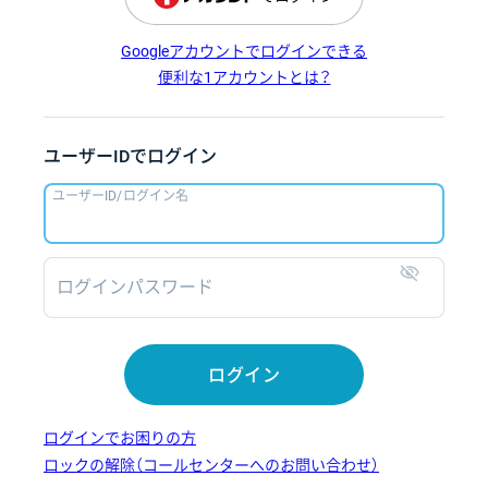
Googleアカウントでログインできる
便利な1アカウントとは？
ユーザーIDでログイン
ユーザーID/ログイン名
ログインパスワード
表示
ログイン
ログインでお困りの方
ロックの解除（コールセンターへのお問い合わせ）