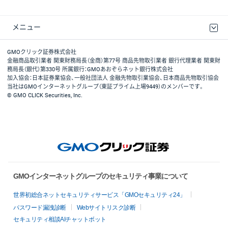
メニュー
取引規程・約款
最良執行方針
ディスクレイマー
リスク説明
GMOクリック証券ホームページ
GMOクリック証券株式会社
金融商品取引業者 関東財務局長（金商）第77号 商品先物取引業者 銀行代理業者 関東財
務局長（銀代）第330号 所属銀行：GMOあおぞらネット銀行株式会社
加入協会：日本証券業協会、一般社団法人 金融先物取引業協会、日本商品先物取引協会
当社はGMOインターネットグループ（東証プライム上場9449）のメンバーです。
© GMO CLICK Securities, Inc.
GMOインターネットグループのセキュリティ事業について
世界初総合ネットセキュリティサービス「GMOセキュリティ24」
パスワード漏洩診断
Webサイトリスク診断
セキュリティ相談AIチャットボット