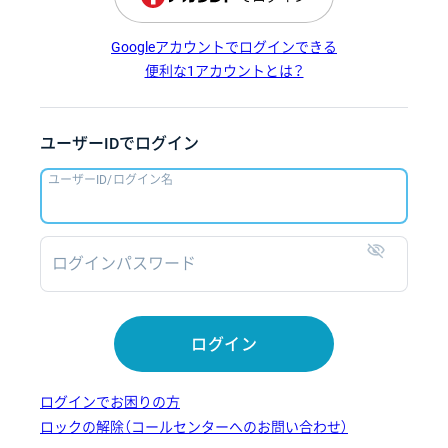
Googleアカウントでログインできる
便利な1アカウントとは？
ユーザーIDでログイン
ユーザーID/ログイン名
ログインパスワード
表示
ログイン
ログインでお困りの方
ロックの解除（コールセンターへのお問い合わせ）