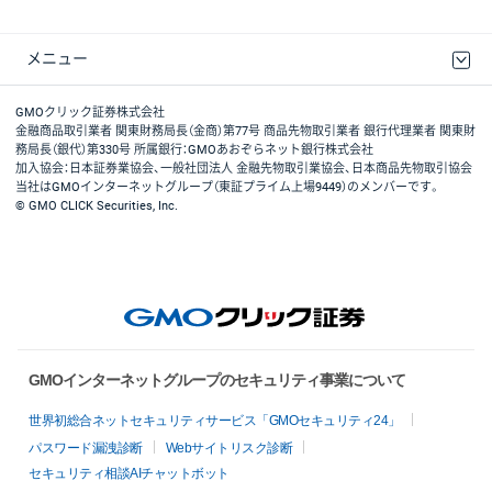
メニュー
取引規程・約款
最良執行方針
ディスクレイマー
リスク説明
GMOクリック証券ホームページ
GMOクリック証券株式会社
金融商品取引業者 関東財務局長（金商）第77号 商品先物取引業者 銀行代理業者 関東財
務局長（銀代）第330号 所属銀行：GMOあおぞらネット銀行株式会社
加入協会：日本証券業協会、一般社団法人 金融先物取引業協会、日本商品先物取引協会
当社はGMOインターネットグループ（東証プライム上場9449）のメンバーです。
© GMO CLICK Securities, Inc.
GMOインターネットグループのセキュリティ事業について
世界初総合ネットセキュリティサービス「GMOセキュリティ24」
パスワード漏洩診断
Webサイトリスク診断
セキュリティ相談AIチャットボット