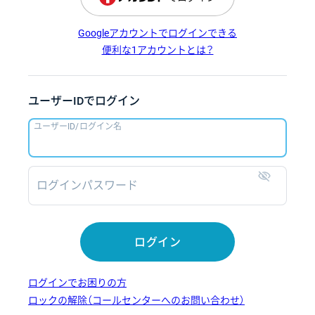
Googleアカウントでログインできる
便利な1アカウントとは？
ユーザーIDでログイン
ユーザーID/ログイン名
ログインパスワード
表示
ログイン
ログインでお困りの方
ロックの解除（コールセンターへのお問い合わせ）