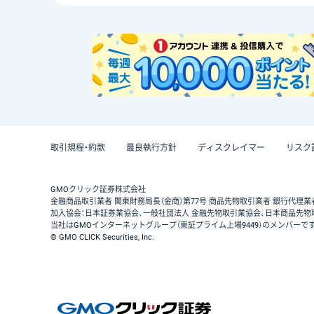
取引規程・約款
最良執行方針
ディスクレイマー
リスク
GMOクリック証券株式会社
金融商品取引業者 関東財務局長（金商）第77号 商品先物取引業者 銀行代理業
加入協会：日本証券業協会、一般社団法人 金融先物取引業協会、日本商品先物
当社はGMOインターネットグループ（東証プライム上場9449）のメンバーで
© GMO CLICK Securities, Inc.