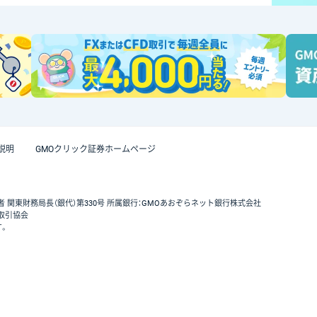
説明
GMOクリック証券ホームページ
者 関東財務局長（銀代）第330号 所属銀行：GMOあおぞらネット銀行株式会社
取引協会
す。
GMOクリック証券