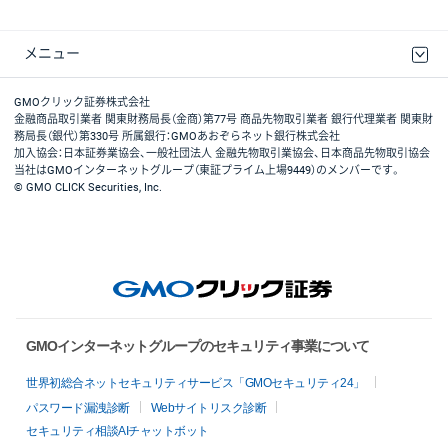
メニュー
取引規程・約款
最良執行方針
ディスクレイマー
リスク説明
GMOクリック証券ホームページ
GMOクリック証券株式会社
金融商品取引業者 関東財務局長（金商）第77号 商品先物取引業者 銀行代理業者 関東財
務局長（銀代）第330号 所属銀行：GMOあおぞらネット銀行株式会社
加入協会：日本証券業協会、一般社団法人 金融先物取引業協会、日本商品先物取引協会
当社はGMOインターネットグループ（東証プライム上場9449）のメンバーです。
© GMO CLICK Securities, Inc.
GMOインターネットグループのセキュリティ事業について
世界初総合ネットセキュリティサービス「GMOセキュリティ24」
パスワード漏洩診断
Webサイトリスク診断
セキュリティ相談AIチャットボット