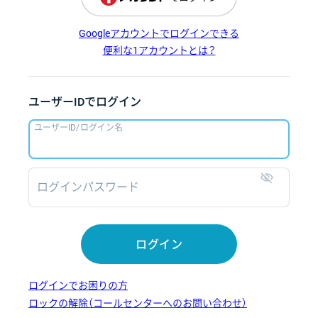
Googleアカウントでログインできる
便利な1アカウントとは？
ユーザーIDでログイン
ユーザーID/ログイン名
ログインパスワード
表示
ログイン
ログインでお困りの方
ロックの解除（コールセンターへのお問い合わせ）