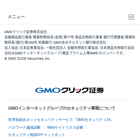
メニュー
取引規程・約款
最良執行方針
ディスクレイマー
リスク説明
GMOクリック証券ホームページ
GMOクリック証券株式会社
金融商品取引業者 関東財務局長（金商）第77号 商品先物取引業者 銀行代理業者 関東財
務局長（銀代）第330号 所属銀行：GMOあおぞらネット銀行株式会社
加入協会：日本証券業協会、一般社団法人 金融先物取引業協会、日本商品先物取引協会
当社はGMOインターネットグループ（東証プライム上場9449）のメンバーです。
© GMO CLICK Securities, Inc.
GMOインターネットグループのセキュリティ事業について
世界初総合ネットセキュリティサービス「GMOセキュリティ24」
パスワード漏洩診断
Webサイトリスク診断
セキュリティ相談AIチャットボット