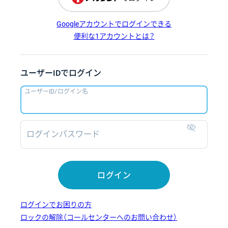
Googleアカウントでログインできる
便利な1アカウントとは？
ユーザーIDでログイン
ユーザーID/ログイン名
ログインパスワード
表示
ログイン
ログインでお困りの方
ロックの解除（コールセンターへのお問い合わせ）