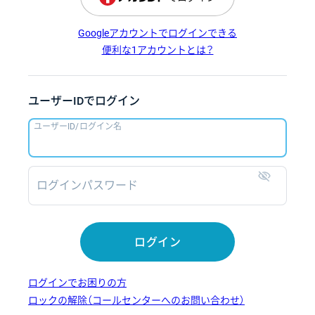
Googleアカウントでログインできる
便利な1アカウントとは？
ユーザーIDでログイン
ユーザーID/ログイン名
ログインパスワード
表示
ログイン
ログインでお困りの方
ロックの解除（コールセンターへのお問い合わせ）