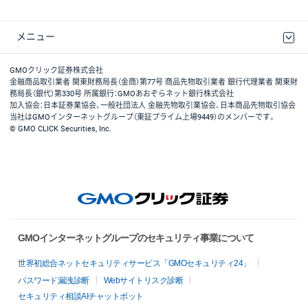
メニュー
取引規程・約款
最良執行方針
ディスクレイマー
リスク説明
GMOクリック証券ホームページ
GMOクリック証券株式会社
金融商品取引業者 関東財務局長（金商）第77号 商品先物取引業者 銀行代理業者 関東財
務局長（銀代）第330号 所属銀行：GMOあおぞらネット銀行株式会社
加入協会：日本証券業協会、一般社団法人 金融先物取引業協会、日本商品先物取引協会
当社はGMOインターネットグループ（東証プライム上場9449）のメンバーです。
© GMO CLICK Securities, Inc.
GMOインターネットグループのセキュリティ事業について
世界初総合ネットセキュリティサービス「GMOセキュリティ24」
パスワード漏洩診断
Webサイトリスク診断
セキュリティ相談AIチャットボット