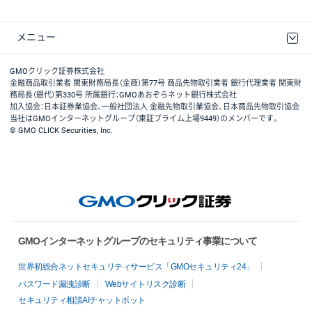
メニュー
取引規程・約款
最良執行方針
ディスクレイマー
リスク説明
GMOクリック証券ホームページ
GMOクリック証券株式会社
金融商品取引業者 関東財務局長（金商）第77号 商品先物取引業者 銀行代理業者 関東財
務局長（銀代）第330号 所属銀行：GMOあおぞらネット銀行株式会社
加入協会：日本証券業協会、一般社団法人 金融先物取引業協会、日本商品先物取引協会
当社はGMOインターネットグループ（東証プライム上場9449）のメンバーです。
© GMO CLICK Securities, Inc.
GMOインターネットグループのセキュリティ事業について
世界初総合ネットセキュリティサービス「GMOセキュリティ24」
パスワード漏洩診断
Webサイトリスク診断
セキュリティ相談AIチャットボット