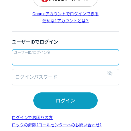
Googleアカウントでログインできる
便利な1アカウントとは？
ユーザーIDでログイン
ユーザーID/ログイン名
ログインパスワード
表示
ログイン
ログインでお困りの方
ロックの解除（コールセンターへのお問い合わせ）