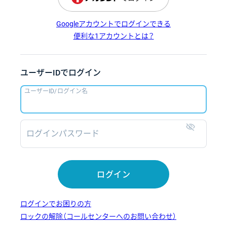
Googleアカウントでログインできる
便利な1アカウントとは？
ユーザーIDでログイン
ユーザーID/ログイン名
ログインパスワード
表示
ログイン
ログインでお困りの方
ロックの解除（コールセンターへのお問い合わせ）