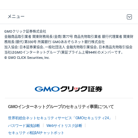
メニュー
取引規程・約款
最良執行方針
ディスクレイマー
リスク説明
GMOクリック証券ホームページ
GMOクリック証券株式会社
金融商品取引業者 関東財務局長（金商）第77号 商品先物取引業者 銀行代理業者 関東財
務局長（銀代）第330号 所属銀行：GMOあおぞらネット銀行株式会社
加入協会：日本証券業協会、一般社団法人 金融先物取引業協会、日本商品先物取引協会
当社はGMOインターネットグループ（東証プライム上場9449）のメンバーです。
© GMO CLICK Securities, Inc.
GMOインターネットグループのセキュリティ事業について
世界初総合ネットセキュリティサービス「GMOセキュリティ24」
パスワード漏洩診断
Webサイトリスク診断
セキュリティ相談AIチャットボット