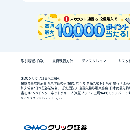
取引規程・約款
最良執行方針
ディスクレイマー
リスク
GMOクリック証券株式会社
金融商品取引業者 関東財務局長（金商）第77号 商品先物取引業者 銀行代理業
加入協会：日本証券業協会、一般社団法人 金融先物取引業協会、日本商品先物
当社はGMOインターネットグループ（東証プライム上場9449）のメンバーで
© GMO CLICK Securities, Inc.