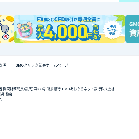
説明
GMOクリック証券ホームページ
者 関東財務局長（銀代）第330号 所属銀行：GMOあおぞらネット銀行株式会社
取引協会
す。
GMOクリック証券